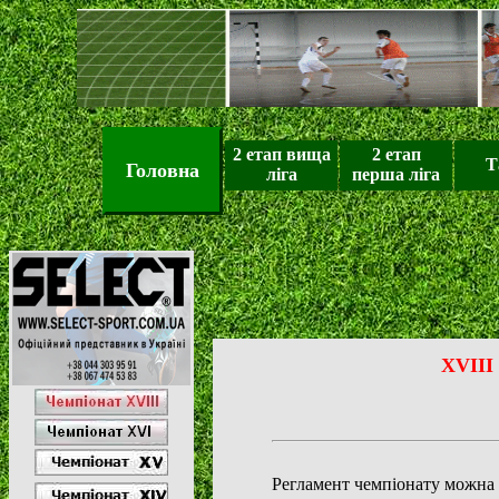
2
етап вища
2
етап
Т
Головна
л
іга
перша ліга
X
VIII
Регламент чемпіонату
можна 