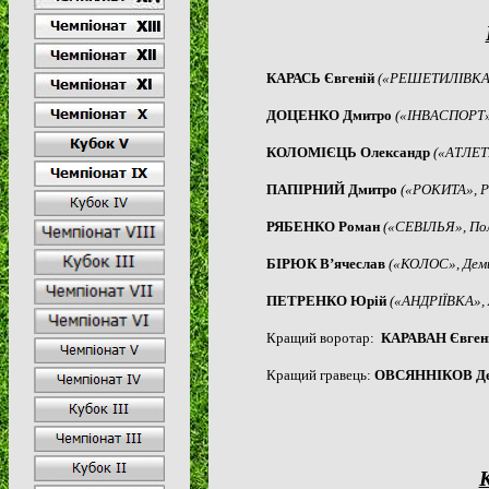
КАРАСЬ Євгеній
(«РЕШЕТИЛІВКА»
ДОЦЕНКО Дмитро
(«ІНВАСПОРТ»
КОЛОМІЄЦЬ Олександр
(«АТЛЕТ
ПАПІРНИЙ Дмитро
(«РОКИТА», Р
РЯБЕНКО Роман
(«СЕВІЛЬЯ», По
БІРЮК В’ячеслав
(«КОЛОС», Деми
ПЕТРЕНКО Юрій
(«АНДРІЇВКА», 
Кращий воротар:
КАРАВАН Євген
Кращий гравець:
ОВСЯННІКОВ Де