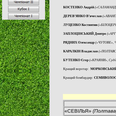
КОСТЕНКО Андрій
(«САЛАМАНДР
ДЕРЕВ’ЯНКО В’ячеслав
(«АВАНГ
ЛУЦЕНКО Костянтин
(«БІЛОЦЕРК
ЗАПЛОЦІНСЬКИЙ Дмитро
(«АРГ
РЯДНИХ Олександр
(«ЧУТОВЕ», 
КАРАЛКІН Владислав
(«ПОЛТАВС
БУТЕНКО Єгор
(«КРАЯНИ», Судії
Кращий воротар:
МОРКОВСЬКИЙ
Кращий бомбардир:
СЕМИВОЛОС
«
СЕВІЛЬЯ»
(
Полтава