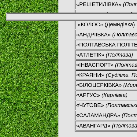
«РЕШЕТИЛІВКА»
(Пол
«РОКИТА»
(Миргородс
«КОЛОС»
(Демидівка)
«АНДРІЇВКА»
(Полтавс
«ПОЛТАВСЬКА ПОЛІТЕ
«
АТЛЕТІК»
(Полтава)
«
ІНВАСПОРТ»
(Полтав
«
КРАЯНИ»
(Судіївка, 
«
БІЛОЦЕРКІВКА»
(Мир
«
АРГУС»
(Карлівка)
«
ЧУТОВЕ»
(Полтавськ
«
САЛАМАНДРА»
(Полт
«
АВАНГАРД»
(Полтава