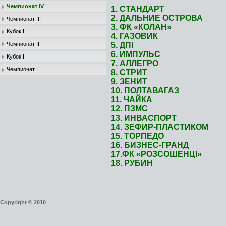
Чемпионат IV
1.
СТАНДАРТ
2.
ДАЛЬНИЕ ОСТРОВА
Чемпионат III
3.
ФК «КОЛАН»
Кубок II
4.
ГАЗОВИК
Чемпионат II
5.
ДПІ
6.
ИМПУЛЬС
Кубок I
7.
АЛЛЕГРО
Чемпионат I
8.
СТРИТ
9.
ЗЕНИТ
10.
ПОЛТАВАГАЗ
11.
ЧАЙКА
12.
ПЗМС
13.
ИНВАСПОРТ
14.
ЗЕФИР-ПЛАСТИКОМ
15.
ТОРПЕДО
16.
БИЗНЕС-ГРАНД
17.
ФК «РОЗСОШЕНЦІ»
18.
РУБИН
Copyright © 2010